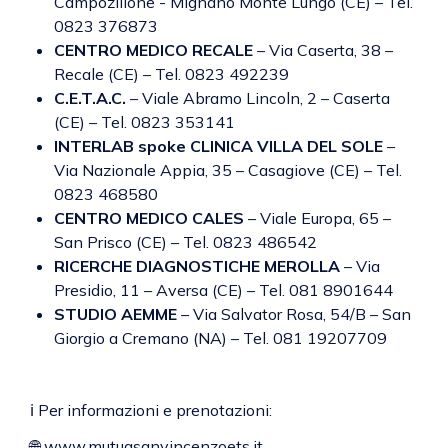
Campozillone - Mignano Monte Lungo (CE) – Tel.
0823 376873
CENTRO MEDICO RECALE
– Via Caserta, 38 –
Recale (CE) – Tel. 0823 492239
C.E.T.A.C.
– Viale Abramo Lincoln, 2 – Caserta
(CE) – Tel. 0823 353141
INTERLAB spoke CLINICA VILLA DEL SOLE
–
Via Nazionale Appia, 35 – Casagiove (CE) – Tel.
0823 468580
CENTRO MEDICO CALES
– Viale Europa, 65 –
San Prisco (CE) – Tel. 0823 486542
RICERCHE DIAGNOSTICHE MEROLLA
– Via
Presidio, 11 – Aversa (CE) – Tel. 081 8901644
STUDIO AEMME
– Via Salvator Rosa, 54/B – San
Giorgio a Cremano (NA) – Tel. 081 19207709
ℹ️ Per informazioni e prenotazioni:
🌐 www.mutuasanvincenzoets.it