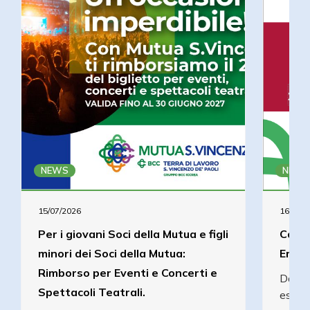
NEWS
NEWS
15/07/2026
16/04/2
Per i giovani Soci della Mutua e figli
Campa
minori dei Soci della Mutua:
Emato
Rimborso per Eventi e Concerti e
Dal 2
Spettacoli Teatrali.
esami