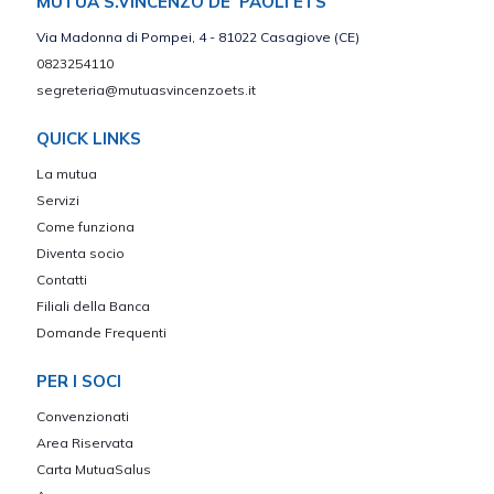
MUTUA S.VINCENZO DE’ PAOLI ETS
Via Madonna di Pompei, 4 - 81022 Casagiove (CE)
0823254110
segreteria@mutuasvincenzoets.it
QUICK LINKS
La mutua
Servizi
Come funziona
Diventa socio
Contatti
Filiali della Banca
Domande Frequenti
PER I SOCI
Convenzionati
Area Riservata
Carta MutuaSalus